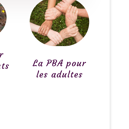
r
La PBA pour
nts
les adultes