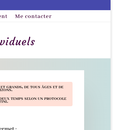
ent
Me contacter
viduels
 et grands, de tous âges et de
izons.
deux temps selon un protocole
fini.
rmet :