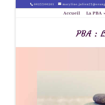
0623306201
maryline.julien73@orang
Accueil
La PBA
PBA : 